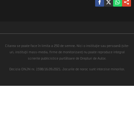
Citarea se poate face în limita a 250 de semne. Nici o instituţie sau persoană (site-
uri, instituţii mass-media, firme de monitorizare) nu poate reproduce integral
scrierile publicistice purtătoare de Drepturi de Autor.
Decizia ONJN nr. 1598/16.09.2021. Jocurile de noroc sunt interzise minorilor.