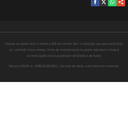
Citarea se poate face în limita a 250 de semne. Nici o instituţie sau persoană (site-
uri, instituţii mass-media, firme de monitorizare) nu poate reproduce integral
scrierile publicistice purtătoare de Drepturi de Autor.
Decizia ONJN nr. 1598/16.09.2021. Jocurile de noroc sunt interzise minorilor.