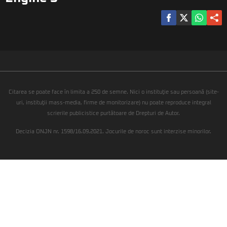
Citarea se poate face în limita a 250 de semne. Nici o instituţie sau persoană (site-
uri, instituţii mass-media, firme de monitorizare) nu poate reproduce integral
scrierile publicistice purtătoare de Drepturi de Autor.
Decizia ONJN nr. 1598/16.09.2021. Jocurile de noroc sunt interzise minorilor.