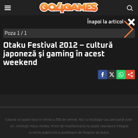
Înapoi la articol
Poza
1
/ 1
Otaku Festival 2012 – cultură
japoneză şi gaming în acest
weekend
Citarea se poate face în limita a 250 de semne. Nici o instituţie sau persoană (site-
uri, instituţii mass-media, firme de monitorizare) nu poate reproduce integral
scrierile publicistice purtătoare de Drepturi de Autor.