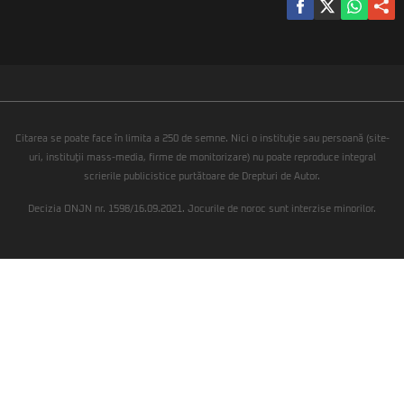
Citarea se poate face în limita a 250 de semne. Nici o instituţie sau persoană (site-
uri, instituţii mass-media, firme de monitorizare) nu poate reproduce integral
scrierile publicistice purtătoare de Drepturi de Autor.
Decizia ONJN nr. 1598/16.09.2021. Jocurile de noroc sunt interzise minorilor.