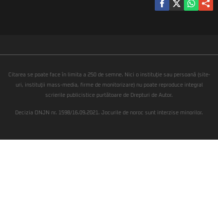
Citarea se poate face în limita a 250 de semne. Nici o instituţie sau persoană (site-
uri, instituţii mass-media, firme de monitorizare) nu poate reproduce integral
scrierile publicistice purtătoare de Drepturi de Autor.
Decizia ONJN nr. 1598/16.09.2021. Jocurile de noroc sunt interzise minorilor.