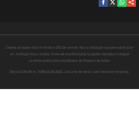
Citarea se poate face în limita a 250 de semne. Nici o instituţie sau persoană (site-
uri, instituţii mass-media, firme de monitorizare) nu poate reproduce integral
scrierile publicistice purtătoare de Drepturi de Autor.
Decizia ONJN nr. 1598/16.09.2021. Jocurile de noroc sunt interzise minorilor.