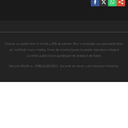
Citarea se poate face în limita a 250 de semne. Nici o instituţie sau persoană (site-
uri, instituţii mass-media, firme de monitorizare) nu poate reproduce integral
scrierile publicistice purtătoare de Drepturi de Autor.
Decizia ONJN nr. 1598/16.09.2021. Jocurile de noroc sunt interzise minorilor.