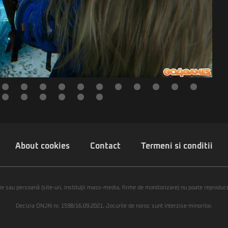
About cookies
Contact
Termeni si conditii
ie sau persoană (site-uri, instituţii mass-media, firme de monitorizare) nu poate reproduce 
Decizia ONJN nr. 1598/16.09.2021. Jocurile de noroc sunt interzise minorilor.