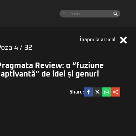
Înapoi la articol
Poza
4
/ 32
Pragmata Review: o “fuziune
captivantă” de idei și genuri
Share: