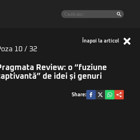
Înapoi la articol
Poza
10
/ 32
Pragmata Review: o “fuziune
captivantă” de idei și genuri
Share: