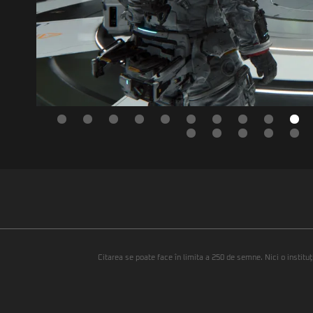
Citarea se poate face în limita a 250 de semne. Nici o instituţ