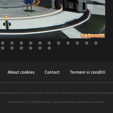
About cookies
Contact
Termeni si conditii
ie sau persoană (site-uri, instituţii mass-media, firme de monitorizare) nu poate reproduce 
Decizia ONJN nr. 1598/16.09.2021. Jocurile de noroc sunt interzise minorilor.