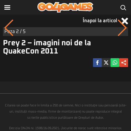
Înapoi la articol
Poza
2
/ 5
Prey 2 – imagini noi de la
QuakeCon 2011
Citarea se poate face în limita a 250 de semne. Nici o instituţie sau persoană (site-
uri, instituţii mass-media, firme de monitorizare) nu poate reproduce integral
scrierile publicistice purtătoare de Drepturi de Autor.
Decizia ONJN nr. 1598/16.09.2021. Jocurile de noroc sunt interzise minorilor.