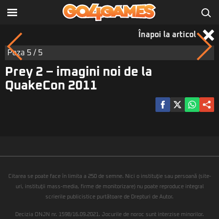
Înapoi la articol
Poza
5
/ 5
Prey 2 – imagini noi de la
QuakeCon 2011
Citarea se poate face în limita a 250 de semne. Nici o instituţie sau persoană (site-
uri, instituţii mass-media, firme de monitorizare) nu poate reproduce integral
scrierile publicistice purtătoare de Drepturi de Autor.
Decizia ONJN nr. 1598/16.09.2021. Jocurile de noroc sunt interzise minorilor.