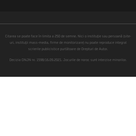
Citarea se poate face în limita a 250 de semne. Nici o instituţie sau persoană (site-
uri, instituţii mass-media, firme de monitorizare) nu poate reproduce integral
scrierile publicistice purtătoare de Drepturi de Autor.
Decizia ONJN nr. 1598/16.09.2021. Jocurile de noroc sunt interzise minorilor.