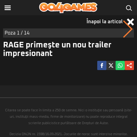
Înapoi la articol
Poza
1
/ 14
RAGE primeşte un nou trailer
impresionant
Citarea se poate face în limita a 250 de semne. Nici o instituţie sau persoană (site-
uri, instituţii mass-media, firme de monitorizare) nu poate reproduce integral
scrierile publicistice purtătoare de Drepturi de Autor.
Decizia ONJN nr. 1598/16.09.2021. Jocurile de noroc sunt interzise minorilor.