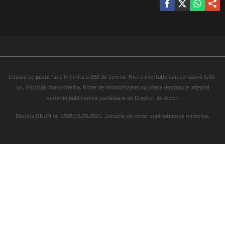
Citarea se poate face în limita a 250 de semne. Nici o instituţie sau persoană (site-
uri, instituţii mass-media, firme de monitorizare) nu poate reproduce integral
scrierile publicistice purtătoare de Drepturi de Autor.
Decizia ONJN nr. 1598/16.09.2021. Jocurile de noroc sunt interzise minorilor.