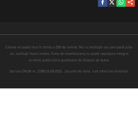
Citarea se poate face în limita a 250 de semne. Nici o instituţie sau persoană (site-
uri, instituţii mass-media, firme de monitorizare) nu poate reproduce integral
scrierile publicistice purtătoare de Drepturi de Autor.
Decizia ONJN nr. 1598/16.09.2021. Jocurile de noroc sunt interzise minorilor.