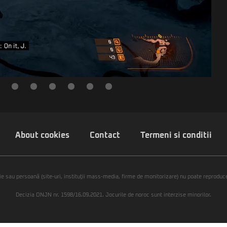
About cookies
Contact
Termeni si conditii
ie sau persoană (site-uri, instituţii mass-media, firme de monitorizare) nu poate reproduce 
Decizia ONJN nr. 1598/16.09.2021. Jocurile de noroc sunt interzise minorilor.