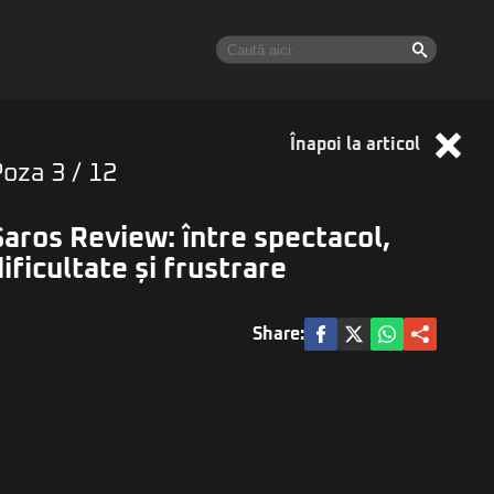
Înapoi la articol
Poza
3
/ 12
Saros Review: între spectacol,
dificultate și frustrare
Share: