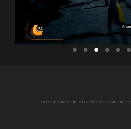
Citarea se poate face în limita a 250 de semne. Nici o instituţ