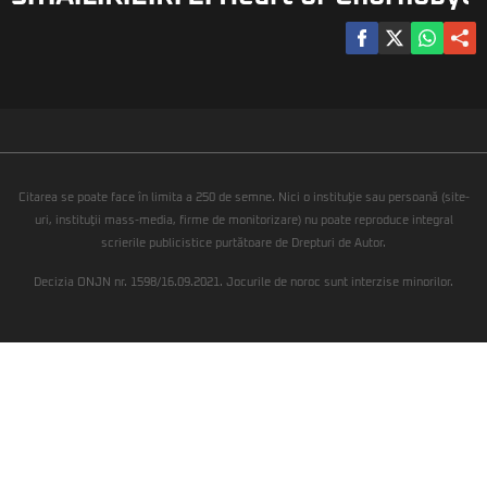
Citarea se poate face în limita a 250 de semne. Nici o instituţie sau persoană (site-
uri, instituţii mass-media, firme de monitorizare) nu poate reproduce integral
scrierile publicistice purtătoare de Drepturi de Autor.
Decizia ONJN nr. 1598/16.09.2021. Jocurile de noroc sunt interzise minorilor.