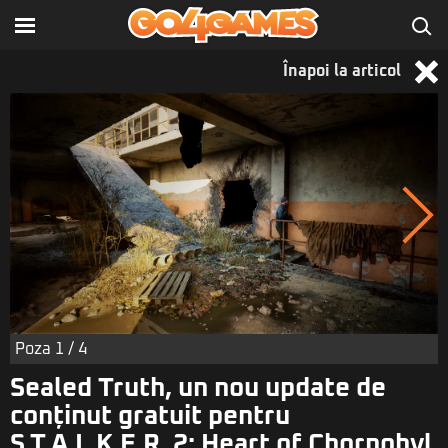
Înapoi la articol
Poza
1
/ 4
Sealed Truth, un nou update de
conținut gratuit pentru
S.T.A.L.K.E.R. 2: Heart of Chornobyl