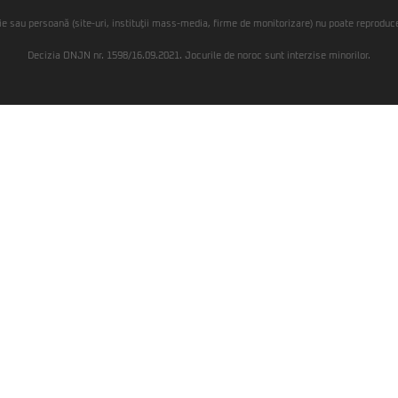
ie sau persoană (site-uri, instituţii mass-media, firme de monitorizare) nu poate reproduce 
Decizia ONJN nr. 1598/16.09.2021. Jocurile de noroc sunt interzise minorilor.