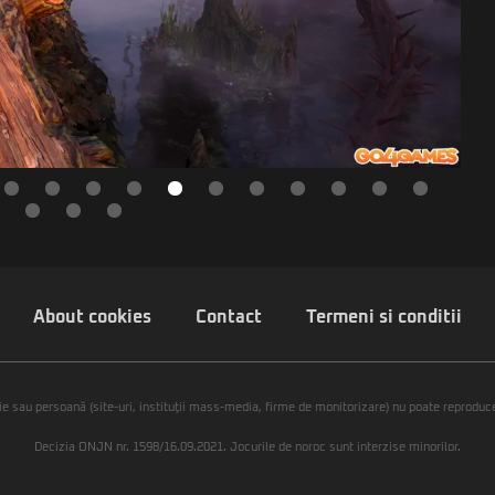
About cookies
Contact
Termeni si conditii
ie sau persoană (site-uri, instituţii mass-media, firme de monitorizare) nu poate reproduce 
Decizia ONJN nr. 1598/16.09.2021. Jocurile de noroc sunt interzise minorilor.