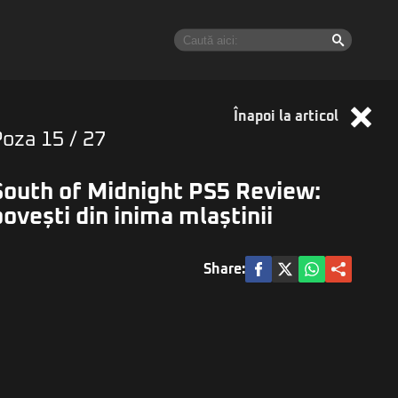
Înapoi la articol
Poza
15
/ 27
South of Midnight PS5 Review:
povești din inima mlaștinii
Share: