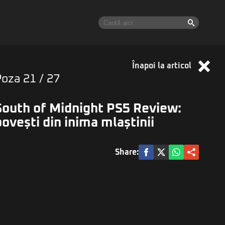
Înapoi la articol
Poza
21
/ 27
South of Midnight PS5 Review:
povești din inima mlaștinii
Share: