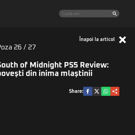
Înapoi la articol
Poza
26
/ 27
South of Midnight PS5 Review:
povești din inima mlaștinii
Share: