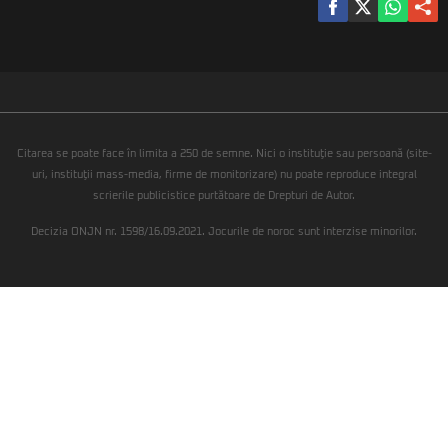
Citarea se poate face în limita a 250 de semne. Nici o instituţie sau persoană (site-
uri, instituţii mass-media, firme de monitorizare) nu poate reproduce integral
scrierile publicistice purtătoare de Drepturi de Autor.
Decizia ONJN nr. 1598/16.09.2021. Jocurile de noroc sunt interzise minorilor.