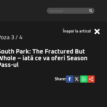
Înapoi la articol
Poza
3
/ 4
South Park: The Fractured But
Whole – iată ce va oferi Season
Pass-ul
Share: