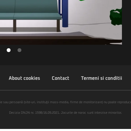
About cookies
Contact
Termeni si conditii
ie sau persoană (site-uri, instituţii mass-media, firme de monitorizare) nu poate reproduce 
Decizia ONJN nr. 1598/16.09.2021. Jocurile de noroc sunt interzise minorilor.