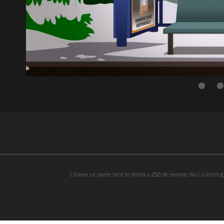
Citarea se poate face în limita a 250 de semne. Nici o instituţ