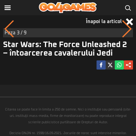
Înapoi la articol
Poza
3
/ 9
Star Wars: The Force Unleashed 2
– întoarcerea cavalerului Jedi
Citarea se poate face în limita a 250 de semne. Nici o instituţie sau persoană (site-
uri, instituţii mass-media, firme de monitorizare) nu poate reproduce integral
scrierile publicistice purtătoare de Drepturi de Autor.
Decizia ONJN nr. 1598/16.09.2021. Jocurile de noroc sunt interzise minorilor.