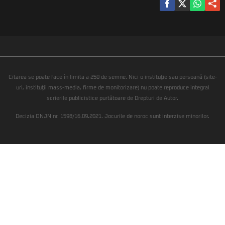
Citarea se poate face în limita a 250 de semne. Nici o instituţie sau persoană (site-
uri, instituţii mass-media, firme de monitorizare) nu poate reproduce integral
scrierile publicistice purtătoare de Drepturi de Autor.
Decizia ONJN nr. 1598/16.09.2021. Jocurile de noroc sunt interzise minorilor.