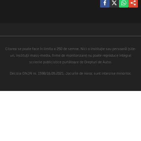
Citarea se poate face în limita a 250 de semne. Nici o instituţie sau persoană (site-
uri, instituţii mass-media, firme de monitorizare) nu poate reproduce integral
scrierile publicistice purtătoare de Drepturi de Autor.
Decizia ONJN nr. 1598/16.09.2021. Jocurile de noroc sunt interzise minorilor.