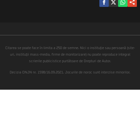
Citarea se poate face în limita a 250 de semne. Nici o instituţie sau persoană (site-
uri, instituţii mass-media, firme de monitorizare) nu poate reproduce integral
scrierile publicistice purtătoare de Drepturi de Autor.
Decizia ONJN nr. 1598/16.09.2021. Jocurile de noroc sunt interzise minorilor.