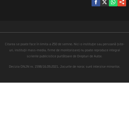
Citarea se poate face în limita a 250 de semne. Nici o instituţie sau persoană (site-
uri, instituţii mass-media, firme de monitorizare) nu poate reproduce integral
scrierile publicistice purtătoare de Drepturi de Autor.
Decizia ONJN nr. 1598/16.09.2021. Jocurile de noroc sunt interzise minorilor.