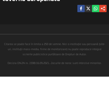
Citarea se poate face în limita a 250 de semne. Nici o instituţie sau persoană (site-
uri, instituţii mass-media, firme de monitorizare) nu poate reproduce integral
scrierile publicistice purtătoare de Drepturi de Autor.
Decizia ONJN nr. 1598/16.09.2021. Jocurile de noroc sunt interzise minorilor.