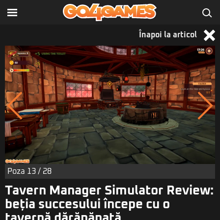
Înapoi la articol
Poza
13
/ 28
Tavern Manager Simulator Review:
beția succesului începe cu o
tavernă dărăpănată