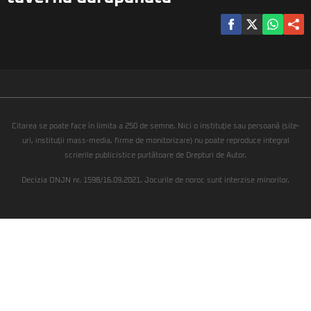
Citarea se poate face în limita a 250 de semne. Nici o instituţie sau persoană (site-
uri, instituţii mass-media, firme de monitorizare) nu poate reproduce integral
scrierile publicistice purtătoare de Drepturi de Autor.
Decizia ONJN nr. 1598/16.09.2021. Jocurile de noroc sunt interzise minorilor.