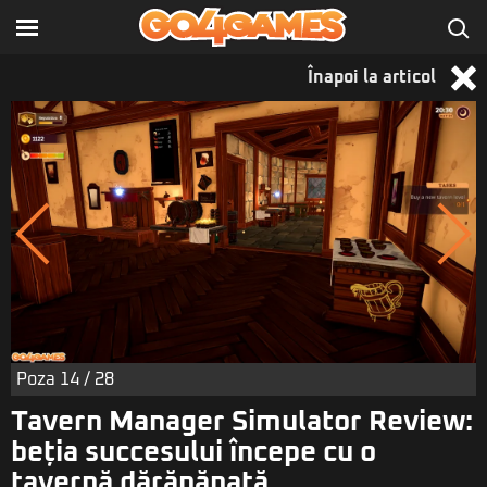
Înapoi la articol
Poza
14
/ 28
Tavern Manager Simulator Review:
beția succesului începe cu o
tavernă dărăpănată