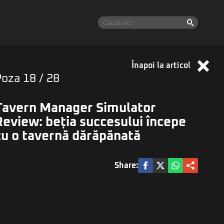
Înapoi la articol
Poza
18
/ 28
Tavern Manager Simulator
Review: beția succesului începe
cu o tavernă dărăpănată
Share: