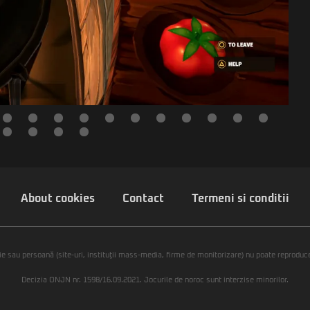
About cookies
Contact
Termeni si conditii
ie sau persoană (site-uri, instituţii mass-media, firme de monitorizare) nu poate reproduce 
Decizia ONJN nr. 1598/16.09.2021. Jocurile de noroc sunt interzise minorilor.