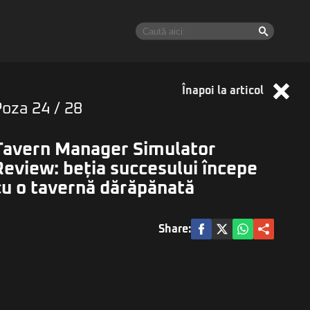
Înapoi la articol
Poza
24
/ 28
Tavern Manager Simulator
Review: beția succesului începe
cu o tavernă dărăpănată
Share: