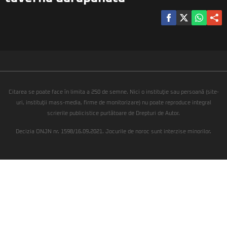
Citarea se poate face în limita a 250 de semne. Nici o instituţie sau persoană (site-
uri, instituţii mass-media, firme de monitorizare) nu poate reproduce integral
scrierile publicistice purtătoare de Drepturi de Autor.
Decizia ONJN nr. 1598/16.09.2021. Jocurile de noroc sunt interzise minorilor.