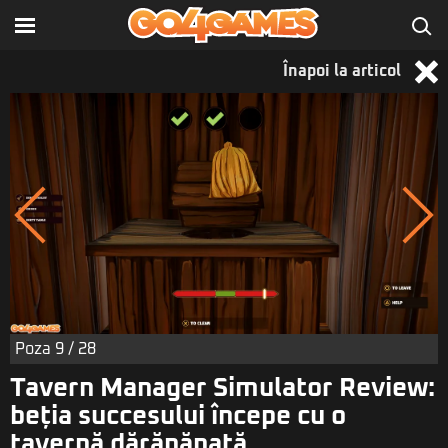
Înapoi la articol
Poza
9
/ 28
Tavern Manager Simulator Review:
beția succesului începe cu o
tavernă dărăpănată