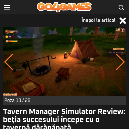
Înapoi la articol
Poza
10
/ 28
Tavern Manager Simulator Review:
beția succesului începe cu o
tavernă dărăpănată