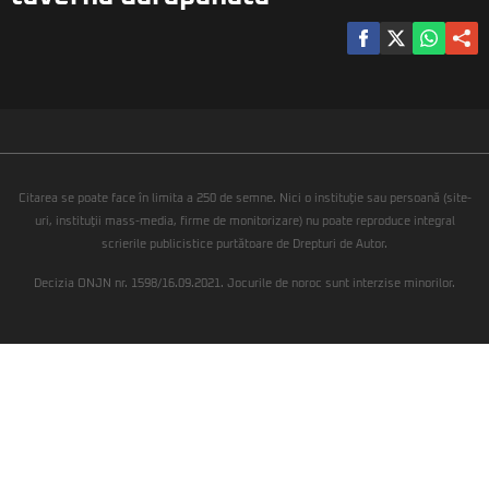
Citarea se poate face în limita a 250 de semne. Nici o instituţie sau persoană (site-
uri, instituţii mass-media, firme de monitorizare) nu poate reproduce integral
scrierile publicistice purtătoare de Drepturi de Autor.
Decizia ONJN nr. 1598/16.09.2021. Jocurile de noroc sunt interzise minorilor.