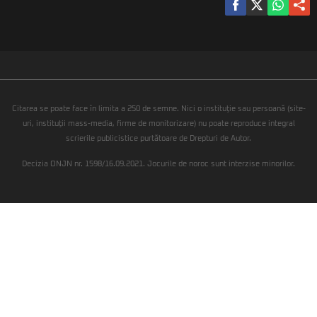
Citarea se poate face în limita a 250 de semne. Nici o instituţie sau persoană (site-
uri, instituţii mass-media, firme de monitorizare) nu poate reproduce integral
scrierile publicistice purtătoare de Drepturi de Autor.
Decizia ONJN nr. 1598/16.09.2021. Jocurile de noroc sunt interzise minorilor.