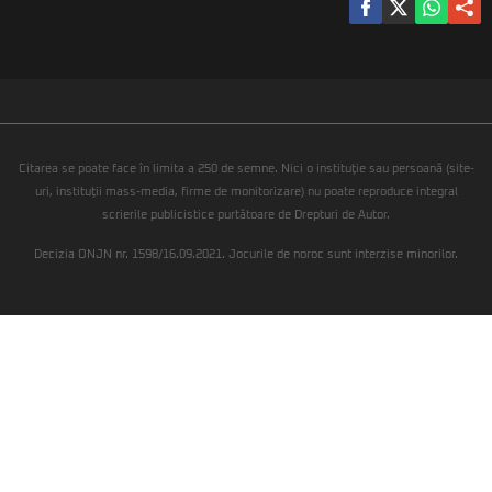
Citarea se poate face în limita a 250 de semne. Nici o instituţie sau persoană (site-
uri, instituţii mass-media, firme de monitorizare) nu poate reproduce integral
scrierile publicistice purtătoare de Drepturi de Autor.
Decizia ONJN nr. 1598/16.09.2021. Jocurile de noroc sunt interzise minorilor.