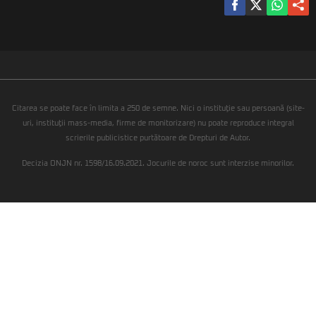
Citarea se poate face în limita a 250 de semne. Nici o instituţie sau persoană (site-
uri, instituţii mass-media, firme de monitorizare) nu poate reproduce integral
scrierile publicistice purtătoare de Drepturi de Autor.
Decizia ONJN nr. 1598/16.09.2021. Jocurile de noroc sunt interzise minorilor.