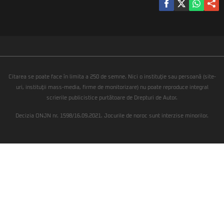
Citarea se poate face în limita a 250 de semne. Nici o instituţie sau persoană (site-
uri, instituţii mass-media, firme de monitorizare) nu poate reproduce integral
scrierile publicistice purtătoare de Drepturi de Autor.
Decizia ONJN nr. 1598/16.09.2021. Jocurile de noroc sunt interzise minorilor.