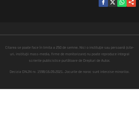
Citarea se poate face în limita a 250 de semne. Nici o instituţie sau persoană (site-
uri, instituţii mass-media, firme de monitorizare) nu poate reproduce integral
scrierile publicistice purtătoare de Drepturi de Autor.
Decizia ONJN nr. 1598/16.09.2021. Jocurile de noroc sunt interzise minorilor.