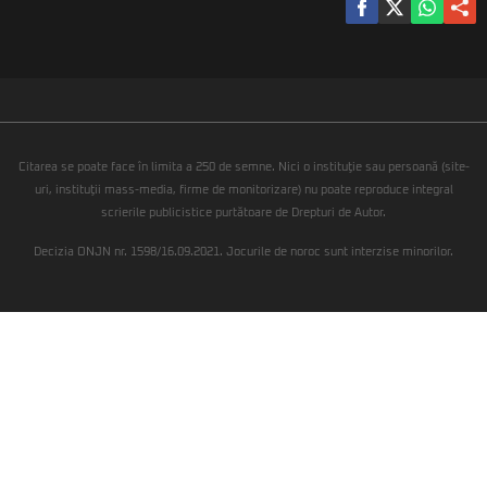
Citarea se poate face în limita a 250 de semne. Nici o instituţie sau persoană (site-
uri, instituţii mass-media, firme de monitorizare) nu poate reproduce integral
scrierile publicistice purtătoare de Drepturi de Autor.
Decizia ONJN nr. 1598/16.09.2021. Jocurile de noroc sunt interzise minorilor.