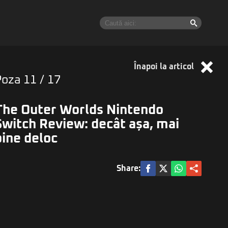
Înapoi la articol
Poza
11
/ 17
The Outer Worlds Nintendo
Switch Review: decât așa, mai
bine deloc
Share: