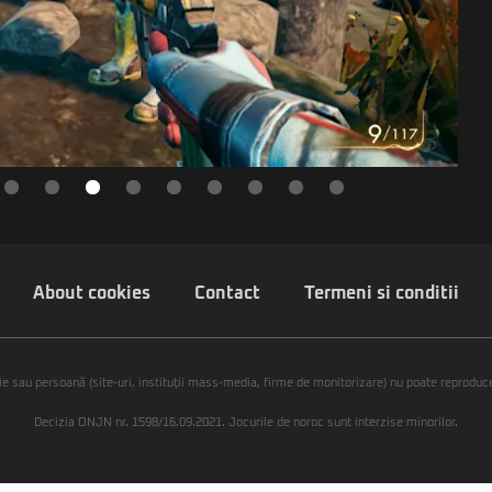
About cookies
Contact
Termeni si conditii
ie sau persoană (site-uri, instituţii mass-media, firme de monitorizare) nu poate reproduce 
Decizia ONJN nr. 1598/16.09.2021. Jocurile de noroc sunt interzise minorilor.