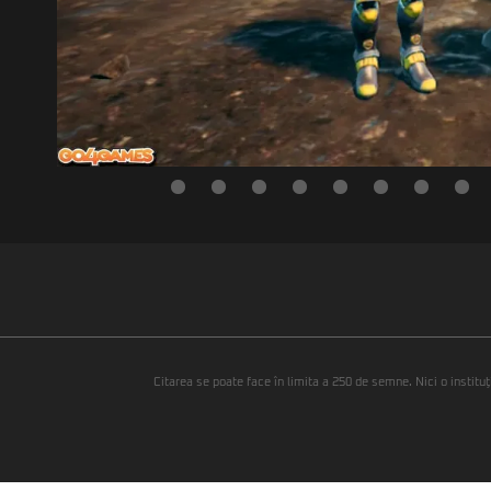
Citarea se poate face în limita a 250 de semne. Nici o instituţ