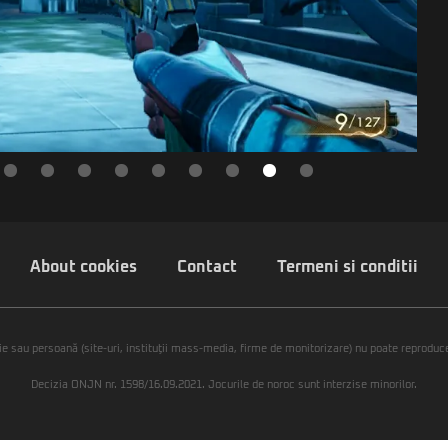
About cookies
Contact
Termeni si conditii
ie sau persoană (site-uri, instituţii mass-media, firme de monitorizare) nu poate reproduce 
Decizia ONJN nr. 1598/16.09.2021. Jocurile de noroc sunt interzise minorilor.