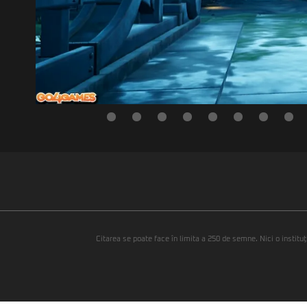
Citarea se poate face în limita a 250 de semne. Nici o instituţ