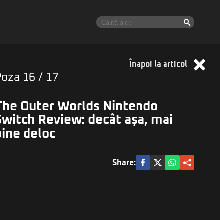
Înapoi la articol
Poza
16
/ 17
The Outer Worlds Nintendo
Switch Review: decât așa, mai
bine deloc
Share: