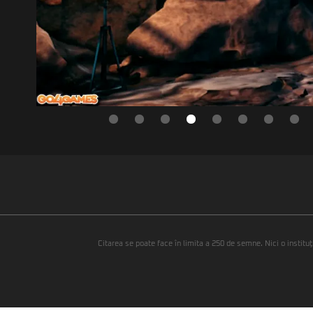
Citarea se poate face în limita a 250 de semne. Nici o instituţ