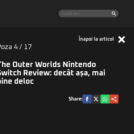
Înapoi la articol
Poza
4
/ 17
The Outer Worlds Nintendo
Switch Review: decât așa, mai
bine deloc
Share: