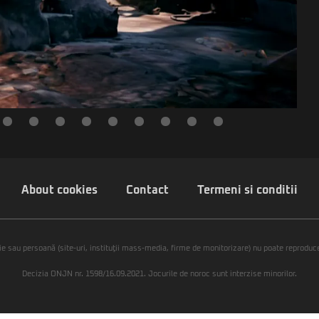
About cookies
Contact
Termeni si conditii
ie sau persoană (site-uri, instituţii mass-media, firme de monitorizare) nu poate reproduce 
Decizia ONJN nr. 1598/16.09.2021. Jocurile de noroc sunt interzise minorilor.