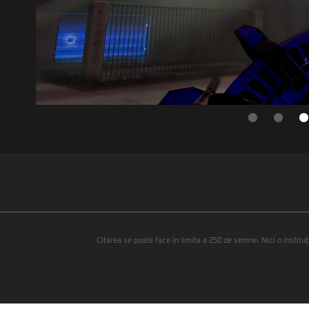
Citarea se poate face în limita a 250 de semne. Nici o instituţ