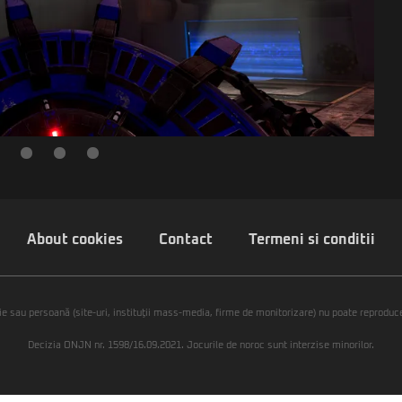
About cookies
Contact
Termeni si conditii
ie sau persoană (site-uri, instituţii mass-media, firme de monitorizare) nu poate reproduce 
Decizia ONJN nr. 1598/16.09.2021. Jocurile de noroc sunt interzise minorilor.