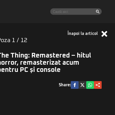
Înapoi la articol
Poza
1
/ 12
The Thing: Remastered – hitul
horror, remasterizat acum
pentru PC și console
Share: