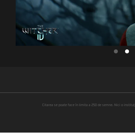
Citarea se poate face în limita a 250 de semne. Nici o instituţ