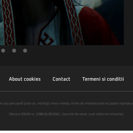
About cookies
Contact
Termeni si conditii
ie sau persoană (site-uri, instituţii mass-media, firme de monitorizare) nu poate reproduce 
Decizia ONJN nr. 1598/16.09.2021. Jocurile de noroc sunt interzise minorilor.