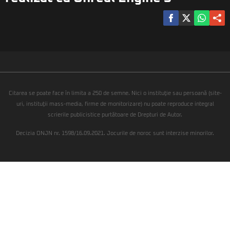
Citarea se poate face în limita a 250 de semne. Nici o instituţie sau persoană (site-
uri, instituţii mass-media, firme de monitorizare) nu poate reproduce integral
scrierile publicistice purtătoare de Drepturi de Autor.
Decizia ONJN nr. 1598/16.09.2021. Jocurile de noroc sunt interzise minorilor.