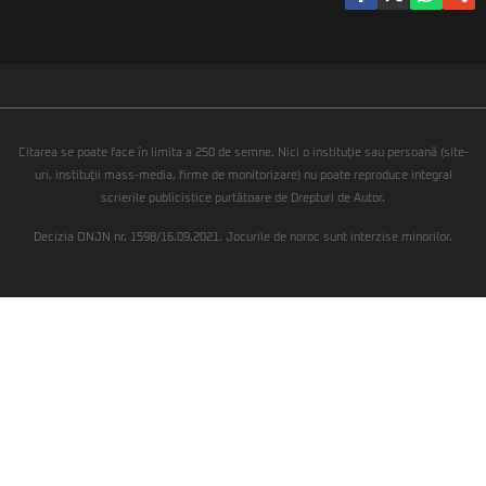
Citarea se poate face în limita a 250 de semne. Nici o instituţie sau persoană (site-
uri, instituţii mass-media, firme de monitorizare) nu poate reproduce integral
scrierile publicistice purtătoare de Drepturi de Autor.
Decizia ONJN nr. 1598/16.09.2021. Jocurile de noroc sunt interzise minorilor.