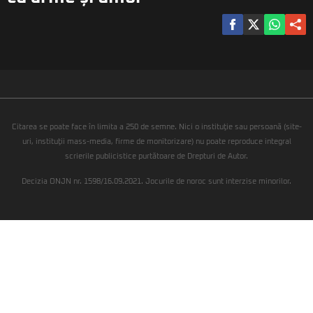
Citarea se poate face în limita a 250 de semne. Nici o instituţie sau persoană (site-
uri, instituţii mass-media, firme de monitorizare) nu poate reproduce integral
scrierile publicistice purtătoare de Drepturi de Autor.
Decizia ONJN nr. 1598/16.09.2021. Jocurile de noroc sunt interzise minorilor.